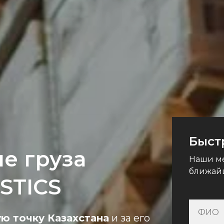
Быст
е груза
Наши ме
ближай
STICS
ю точку Казахстана
и за его