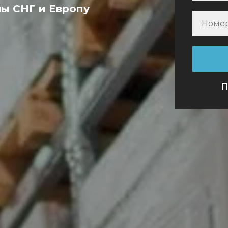
ны СНГ и Европу
П