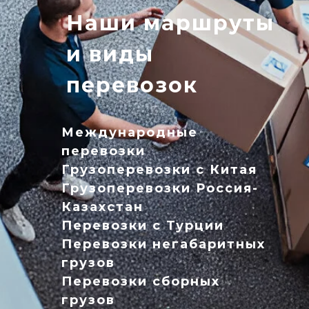
Наши маршруты
и виды
перевозок
Международные
перевозки
Грузоперевозки с Китая
Грузоперевозки Россия-
Казахстан
Перевозки с Турции
Перевозки негабаритных
грузов
Перевозки сборных
грузов