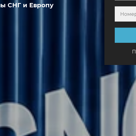
ны СНГ и Европу
П