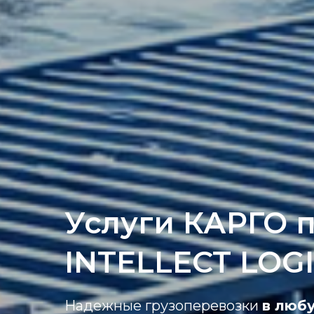
Услуги КАРГО 
INTELLECT LOGI
Надежные грузоперевозки
в любу