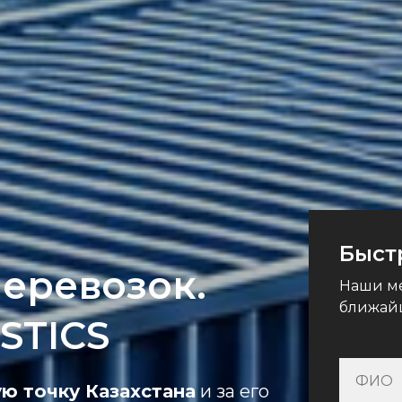
Быст
перевозок.
Наши ме
ближай
STICS
ю точку Казахстана
и за его